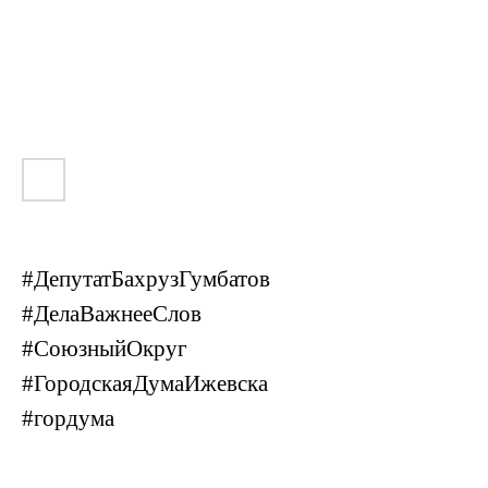
#ДепутатБахрузГумбатов
#ДелаВажнееСлов
#СоюзныйОкруг
#ГородскаяДумаИжевска
#гордума